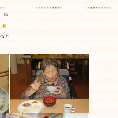
Ｆ 陽
た
キなど