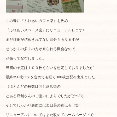
この春に『ふれあいカフェ楽』を改め
『ふれあいスペース楽』にリニューアルします♪
まだ詳細が詰めきれてない部分もありますが
せっかくの多くの方が来られる機会なので
頑張って配布しました。
当初の予定は１００枚ぐらいを想定しておりましたが
最終350枚ロスを含めても軽く300枚は配布出来ました！
（ほとんどの枚数は同じ商店街の
とある店舗さんのご協力によりでしたが(;^ω^)）
そしてしっかり裏面には楽日荘の宣伝も（笑）
リニューアルについてはまた改めてホームページ上で