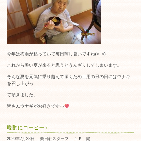
今年は梅雨が粘っていて毎日蒸し暑いですね(>_<)
これから暑い夏が来ると思うとうんざりしてしまいます。
そんな夏を元気に乗り越えて頂くため土用の丑の日にはウナギ
を召し上がっ
て頂きました。
皆さんウナギがお好きですっ
晩酌にコーヒー♪
2020年7月23日
楽日荘スタッフ
１Ｆ 陽