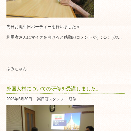
先日お誕生日パーティーを行いました♬
利用者さんにマイクを向けると感動のコメントが(´；ω；`)ｳｯ…
ふみちゃん
外国人材についての研修を受講しました。
2026年6月30日
楽日荘スタッフ
研修