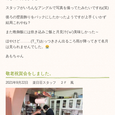
スタッフがいろんなアングルで写真を撮ってたみたいですね(笑)
後ろの壁面飾りをバックにしたかったようですが上手くいかず
結局これやね？
また晩御飯には炊き込みご飯と月見汁(‘ω’)美味しかった～
ほやけど………(T_T)おっつきさん出るころ雨が降ってきて名月
は見られませんでした。
あもちゃん
敬老祝賀会をしました。
2021年9月22日
楽日荘スタッフ
２Ｆ 風