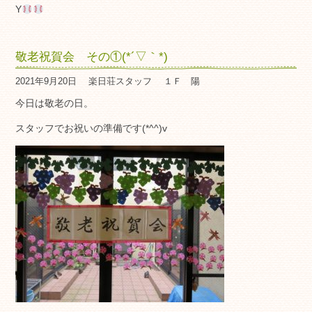
Y
敬老祝賀会 その①(*´▽｀*)
2021年9月20日
楽日荘スタッフ
１Ｆ 陽
今日は敬老の日。
スタッフでお祝いの準備です(*^^)v