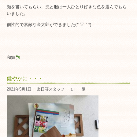
顔を書いてもらい、兜と服は一人ひとり好きな色を選んでもら
いました。
個性的で素敵な金太郎ができました(*´▽｀*)
和輝
健やかに・・・
2021年5月1日
楽日荘スタッフ
１Ｆ 陽