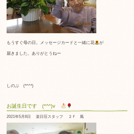
もうすぐ母の日。メッセージカードと一緒に花
が
届きました。ありがとうねー
しのぶ (*^^*)
お誕生日です (*^^)v
2021年5月8日
楽日荘スタッフ
２Ｆ 風