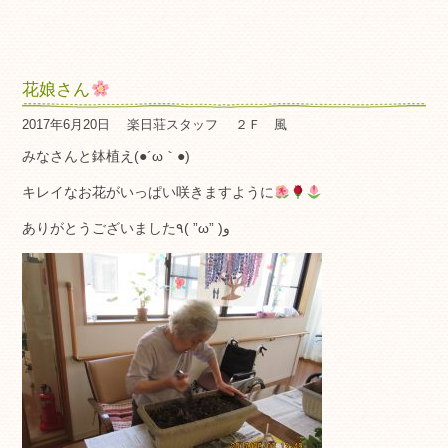
花娘さん
2017年6月20日
楽日荘スタッフ
２Ｆ 風
みなさんと鉢植え(●´ω｀●)
キレイなお花がいっぱい咲きますように
ありがとうございました٩( ”ω” )و