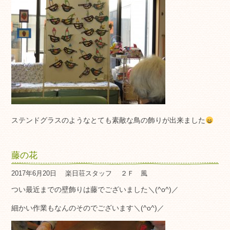
ステンドグラスのようなとても素敵な鳥の飾りが出来ました
藤の花
2017年6月20日
楽日荘スタッフ
２Ｆ 風
つい最近までの壁飾りは藤でございました＼(^o^)／
細かい作業もなんのそのでございます＼(^o^)／