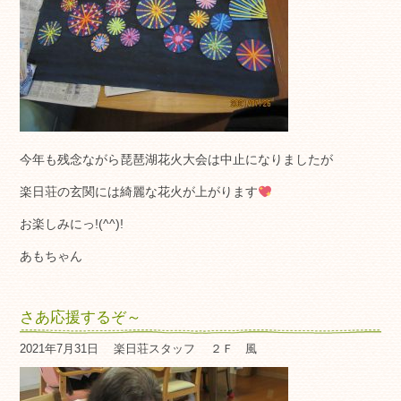
今年も残念ながら琵琶湖花火大会は中止になりましたが
楽日荘の玄関には綺麗な花火が上がります
お楽しみにっ!(^^)!
あもちゃん
さあ応援するぞ～
2021年7月31日
楽日荘スタッフ
２Ｆ 風