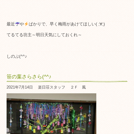
最近
や
ばかりで、早く梅雨があけてほしい( ;∀;)
てるてる坊主～明日天気にしておくれ～
しのぶ(^^♪
笹の葉さらさら(^^♪
2021年7月14日
楽日荘スタッフ
２Ｆ 風