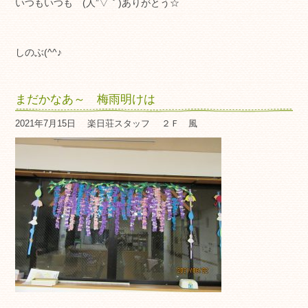
いつもいつも (人”▽｀)ありがとう☆
しのぶ(^^♪
まだかなあ～ 梅雨明けは
2021年7月15日
楽日荘スタッフ
２Ｆ 風