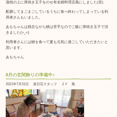
蒲焼の上に厚焼き玉子をのせ有名鰻料理店風にしました(笑)
配膳してまごまごしているうちに食べ終わってしまっている利
用者さんもいました。
あもちゃんは残念ながら鰻は苦手なのでご飯に厚焼き玉子で頂
きました(>_<)
利用者さんには鰻を食べて夏も元気に過ごしていただきたいと
思います。
あもちゃん
8月の玄関飾りの準備中♪
2021年7月31日
楽日荘スタッフ
２Ｆ 風