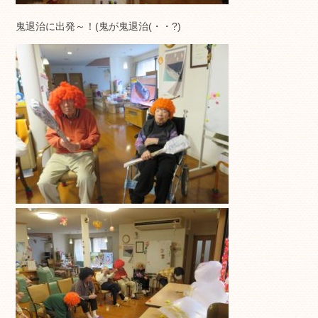
鬼退治に出発～！(鬼が鬼退治(・・?)