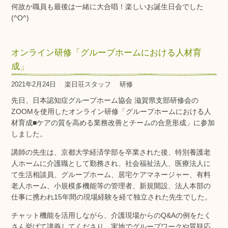
何故か職員も最後は一緒に大合唱！楽しいお誕生日会でした
(^O^)
オンライン研修「グループホームにおける人材育
成」
2021年2月24日
楽日荘スタッフ
研修
先日、日本認知症グループホーム協会 滋賀県支部研修会の
ZOOMを使用したオンライン研修「グループホームにおける人
材育成■ケアの質を高める業務改善とチームの合意形成」に参加
しました。
講師の先生は、京都大学経済学部を卒業された後、特別養護老
人ホームに介護職として勤務され、社会福祉法人、医療法人に
て生活相談員、グループホーム、居宅ケアマネージャー、有料
老人ホーム、小規模多機能等の管理者、新規開設、法人本部の
仕事に携われ15年間の現場経験を経て独立された先生でした。
チャット機能を活用しながら、介護現場からのQ&Aの例をたく
さん挙げて講義してくださり、実地でグループワークや質疑応