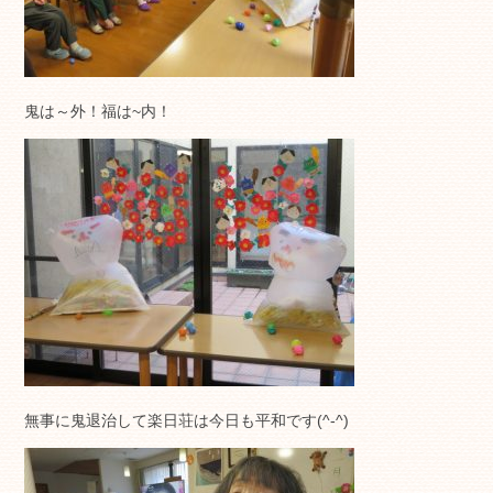
鬼は～外！福は~内！
無事に鬼退治して楽日荘は今日も平和です(^-^)