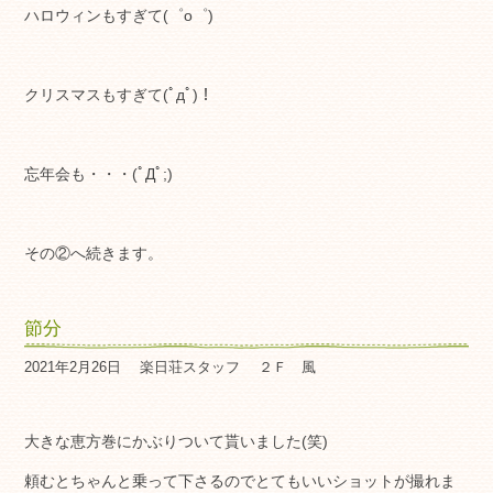
ハロウィンもすぎて(゜o゜)
クリスマスもすぎて(ﾟдﾟ)！
忘年会も・・・(ﾟДﾟ;)
その②へ続きます。
節分
2021年2月26日
楽日荘スタッフ
２Ｆ 風
大きな恵方巻にかぶりついて貰いました(笑)
頼むとちゃんと乗って下さるのでとてもいいショットが撮れま