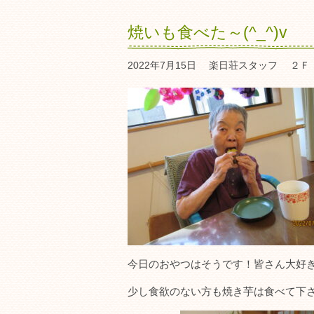
焼いも食べた～(^_^)v
2022年7月15日
楽日荘スタッフ
２Ｆ
今日のおやつはそうです！皆さん大好
少し食欲のない方も焼き芋は食べて下さい