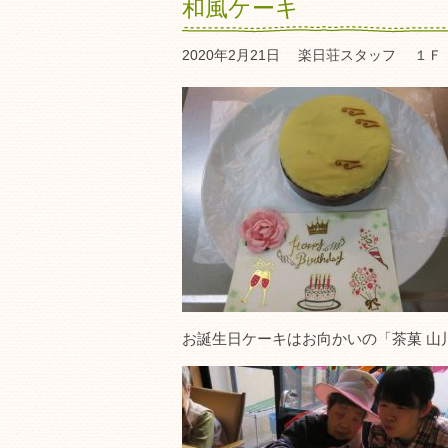
和風ケーキ
2020年2月21日
楽日荘スタッフ
１Ｆ
お誕生日ケーキはお向かいの「茶菓 山